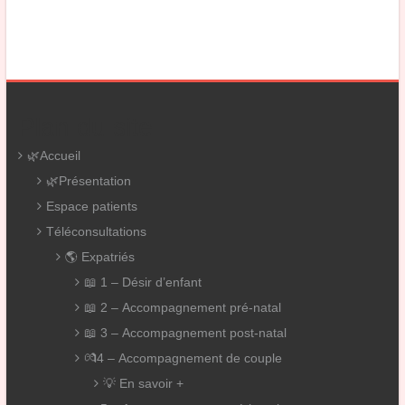
Plan du site
🌿Accueil
🌿Présentation
Espace patients
Téléconsultations
🌎 Expatriés
📖 1 – Désir d’enfant
📖 2 – Accompagnement pré-natal
📖 3 – Accompagnement post-natal
💏4 – Accompagnement de couple
💡 En savoir +