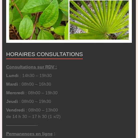
HORAIRES CONSULTATIONS
Consultations sur RDV :
Lundi
: 14h30 – 19h30
Mardi
: 08h00 – 16h30
Mercredi
: 08h00 – 19h30
Jeudi
: 08h00 – 19h30
Vendredi
: 08h00 – 13h00
de 14 h 30 – 17 h 30 (1 x/2)
———————-
Permanences en ligne
: