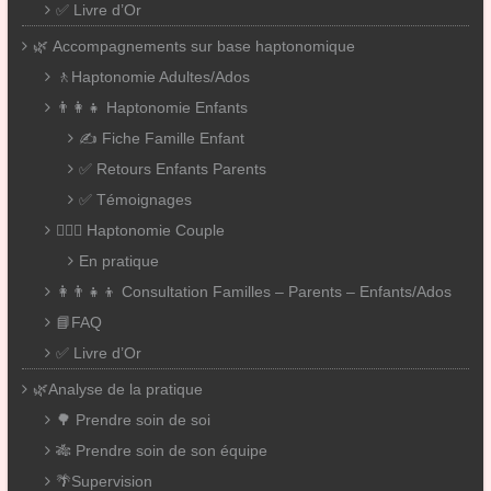
✅ Livre d’Or
🌿 Accompagnements sur base haptonomique
🚶Haptonomie Adultes/Ados
👨‍👩‍👧 Haptonomie Enfants
✍️ Fiche Famille Enfant
✅ Retours Enfants Parents
✅ Témoignages
👨‍❤️‍👨 Haptonomie Couple
En pratique
👩‍👨‍👧‍👦 Consultation Familles – Parents – Enfants/Ados
📘FAQ
✅ Livre d’Or
🌿Analyse de la pratique
🌳 Prendre soin de soi
🎋 Prendre soin de son équipe
🌴Supervision