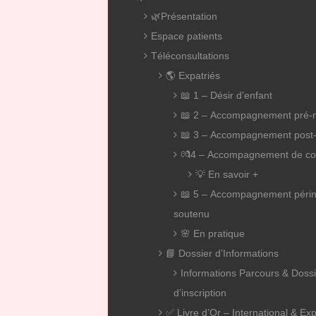
🌿Présentation
Espace patients
Téléconsultations
🌎 Expatriés
📖 1 – Désir d’enfant
📖 2 – Accompagnement pré-n
📖 3 – Accompagnement post-
💏4 – Accompagnement de co
💡 En savoir +
📖 5 – Accompagnement périn
soutenu
🌸 En pratique
📘 Dossier d’Informations
Informations Parcours & Dossi
d’inscription
✅ Livre d’Or – International & Exp