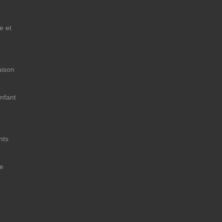
e et
aison
nfant
nts
ce