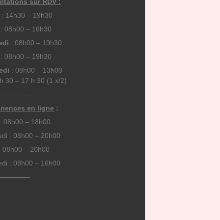
ltations sur RDV :
: 14h30 – 19h30
: 08h00 – 16h30
edi
: 08h00 – 19h30
: 08h00 – 19h30
edi
: 08h00 – 13h00
h 30 – 17 h 30 (1 x/2)
————-
nences en ligne
:
 : 08h00 – 18h00
di : 08h00 – 20h00
: 08h00 – 20h00
di : 08h00 – 16h00
————-