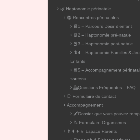
🌿 Haptonomie périnatale
📚 Rencontres périnatales
📙1 – Parcours Désir d’enfant
📗2 – Haptonomie pré-natale
📕3 – Haptonomie post-natale
🔖4 – Haptonomie Familles & Je
Enfants
📘5 – Accompagnement périnatal
soutenu
💁Questions Fréquentes – FAQ
📑 Formulaire de contact
Accompagnement
🖍️Dossier que vous pouvez rempl
📝 Formulaire Organismes
👨‍👩‍👦‍👦 Espace Parents