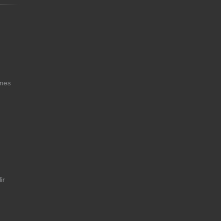
unes
ir