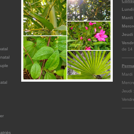
Consu
Lundi
Mardi
Mercr
Jeudi
Vendr
atal
de 14 
natal
———
uple
Perma
Mardi
atal
Mercre
Jeudi 
Vendre
———
er
atriés