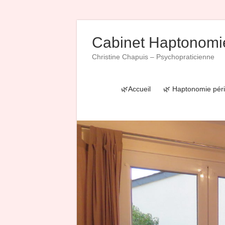
Skip
to
Cabinet Haptonomi
content
Christine Chapuis – Psychopraticienne
🌿Accueil
🌿 Haptonomie péri