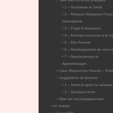
Sites web & Fiches pratiques
1 – Grossesse et Santé
2 – Réseaux Naissance Franc
International
3 – Projet & Naissance
4 – Premiers moments à la m
5 – Etre Parents
6 – Développement de votre e
7 – Neurosciences et
Apprentissages
Lieux Ressources Parents – Enfa
Suggestions de lectures
1 – Avant et après la naissan
2 – Quelques livres
Bilan de l’accompagnement
✏️ Articles