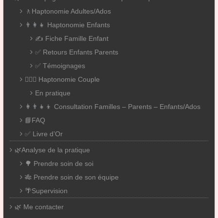
🚶Haptonomie Adultes/Ados
👨‍👩‍👧 Haptonomie Enfants
✍️ Fiche Famille Enfant
✅ Retours Enfants Parents
✅ Témoignages
👨‍❤️‍👨 Haptonomie Couple
En pratique
👩‍👨‍👧‍👦 Consultation Familles – Parents – Enfants/Ados
📘FAQ
✅ Livre d’Or
🌿Analyse de la pratique
🌳 Prendre soin de soi
🎋 Prendre soin de son équipe
🌴Supervision
🌿 Me contacter