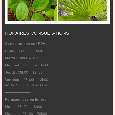
HORAIRES CONSULTATIONS
Consultations sur RDV :
Lundi
: 14h30 – 19h30
Mardi
: 08h00 – 16h30
Mercredi
: 08h00 – 19h30
Jeudi
: 08h00 – 19h30
Vendredi
: 08h00 – 13h00
de 14 h 30 – 17 h 30 (1 x/2)
———————-
Permanences en ligne
:
Mardi : 08h00 – 18h00
Mercredi : 08h00 – 20h00