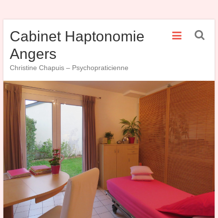
Skip
Cabinet Haptonomie
to
content
Angers
Christine Chapuis – Psychopraticienne