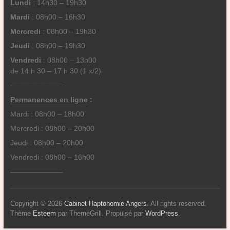
Lundi
: 14h30 – 19h30
Mardi
: 08h00 – 16h30
Mercredi
: 08h00 – 19h30
Jeudi
: 08h00 – 19h30
Vendredi
: 08h00 – 13h00
de 14 h 30 – 17 h 30 (1 x/2)
———————-
Permanences en ligne
:
Mardi : 08h00 – 18h00
Mercredi : 08h00 – 20h00
Jeudi : 08h00 – 20h00
Vendredi : 08h00 – 16h00
———————-
Copyright © 2026
Cabinet Haptonomie Angers
. All rights reserved.
Thème
Esteem
par ThemeGrill. Propulsé par
WordPress
.