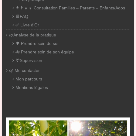
👩‍👨‍👧‍👦 Consultation Familles – Parents – Enfants/Ados
📘FAQ
✅ Livre d’Or
🌿Analyse de la pratique
🌳 Prendre soin de soi
🎋 Prendre soin de son équipe
🌴Supervision
🌿 Me contacter
Mon parcours
Mentions légales