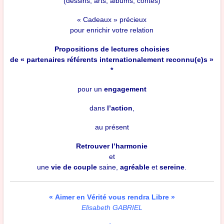
(dessins, arts, albums, contes)
« Cadeaux » précieux
pour enrichir votre relation
Propositions de lectures choisies
de « partenaires référents internationalement reconnu(e)s »
*
pour un
engagement
dans
l’action
,
au présent
Retrouver
l’harmonie
et
une
vie de couple
saine,
agréable
et
sereine
.
« Aimer en Vérité vous rendra Libre »
Elisabeth GABRIEL