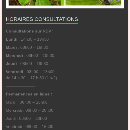
HORAIRES CONSULTATIONS
Consultations sur RDV :
Lundi
: 14h30 – 19h30
Mardi
: 08h00 – 16h30
Mercredi
: 08h00 – 19h30
Jeudi
: 08h00 – 19h30
Vendredi
: 08h00 – 13h00
de 14 h 30 – 17 h 30 (1 x/2)
———————-
Permanences en ligne
:
Mardi : 08h00 – 18h00
Mercredi : 08h00 – 20h00
Jeudi : 08h00 – 20h00
Vendredi : 08h00 – 16h00